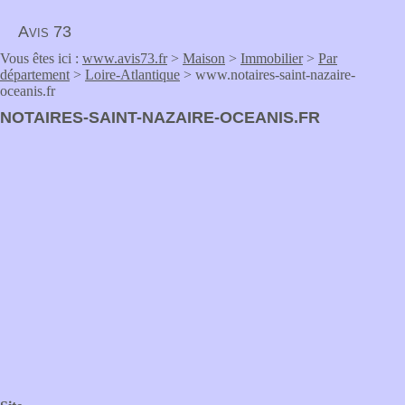
Avis 73
Vous êtes ici :
www.avis73.fr
>
Maison
>
Immobilier
>
Par
département
>
Loire-Atlantique
> www.notaires-saint-nazaire-
oceanis.fr
NOTAIRES-SAINT-NAZAIRE-OCEANIS.FR