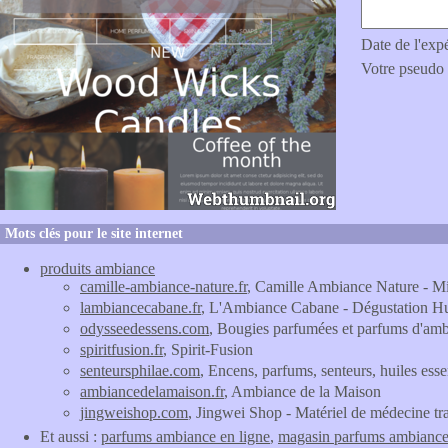
Date de l'exp
Votre pseudo
Mots clés pour le site internet
produits ambiance
camille-ambiance-nature.fr
, Camille Ambiance Nature - Mi
lambiancecabane.fr
, L'Ambiance Cabane - Dégustation Hu
odysseedessens.com
, Bougies parfumées et parfums d'am
spiritfusion.fr
, Spirit-Fusion
senteursphilae.com
, Encens, parfums, senteurs, huiles ess
ambiancedelamaison.fr
, Ambiance de la Maison
jingweishop.com
, Jingwei Shop - Matériel de médecine tra
Et aussi :
parfums ambiance en ligne
,
magasin parfums ambianc