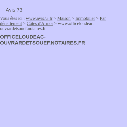
Avis 73
Vous êtes ici :
www.avis73.fr
>
Maison
>
Immobilier
>
Par
département
>
Côtes d'Armor
> www.officeloudeac-
ouvrardetsouef.notaires.fr
OFFICELOUDEAC-
OUVRARDETSOUEF.NOTAIRES.FR