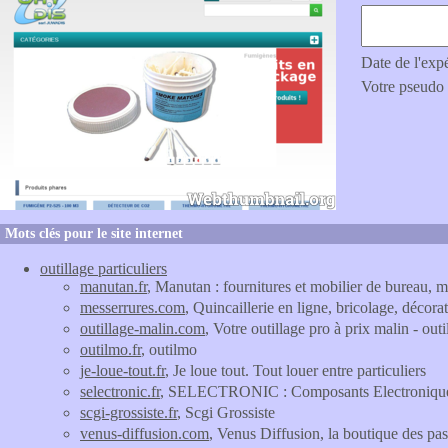
Date de l'exp
Votre pseudo
Mots clés pour le site internet
outillage particuliers
manutan.fr
, Manutan : fournitures et mobilier de bureau, m
messerrures.com
, Quincaillerie en ligne, bricolage, décor
outillage-malin.com
, Votre outillage pro à prix malin - out
outilmo.fr
, outilmo
je-loue-tout.fr
, Je loue tout. Tout louer entre particuliers
selectronic.fr
, SELECTRONIC : Composants Electroniques 
scgi-grossiste.fr
, Scgi Grossiste
venus-diffusion.com
, Venus Diffusion, la boutique des pa