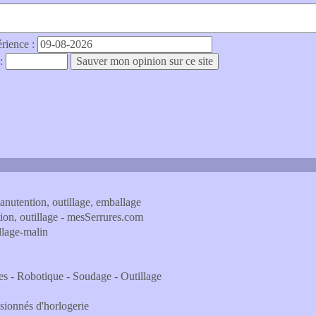
érience :
 :
anutention, outillage, emballage
ation, outillage - mesSerrures.com
illage-malin
- Robotique - Soudage - Outillage
ssionnés d'horlogerie