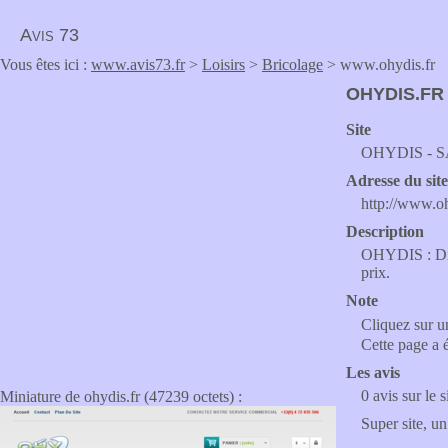
Avis 73
Vous êtes ici :
www.avis73.fr
>
Loisirs
>
Bricolage
> www.ohydis.fr
OHYDIS.FR
Site
OHYDIS - 
Adresse du sit
http://www.oh
Description
OHYDIS : Distr
prix.
Note
Cliquez sur un
Cette page a 
Les avis
0 avis sur le s
Miniature de ohydis.fr (47239 octets) :
Super site, un