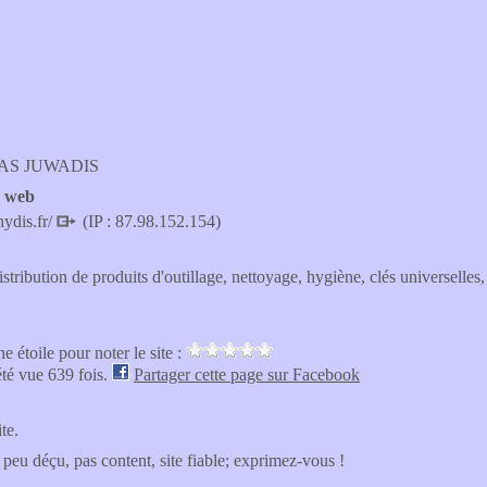
SAS JUWADIS
e web
ydis.fr/
(IP : 87.98.152.154)
ibution de produits d'outillage, nettoyage, hygiène, clés universelles, 
e étoile pour noter le site :
été vue 639 fois.
Partager cette page sur Facebook
ite.
 peu déçu, pas content, site fiable; exprimez-vous !