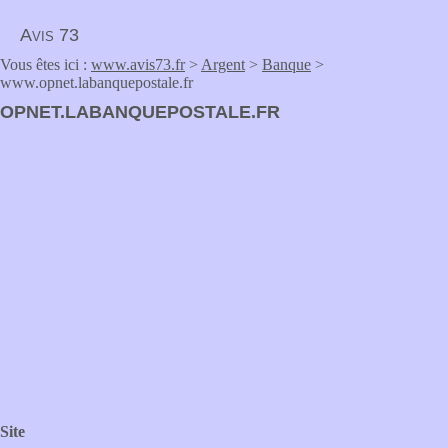
Avis 73
Vous êtes ici :
www.avis73.fr
>
Argent
>
Banque
>
www.opnet.labanquepostale.fr
OPNET.LABANQUEPOSTALE.FR
Site