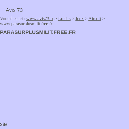
Avis 73
Vous êtes ici :
www.avis73.fr
>
Loisirs
>
Jeux
>
Airsoft
>
www.parasurplusmilit.free.fr
PARASURPLUSMILIT.FREE.FR
Site