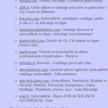
trenois.com
, Trenois Decamps, la solution quincaillerie
afdb.fr
, Quincaillerie et outillage pour pros et particuliers -
Au Forum du Bâtiment
bricozor.com
, Quincaillerie, plomberie, outillage, jardin :
le site n°1 du bricolage en ligne
hardeman-distribution.com
, Outillage discount et
quincaillerie en ligne : bricolage et professionnel
planet-clefs.com
, Double de clé. Clé minute en ligne. -
Planet-Clefs
marleva.net
, Visserie et boulonnerie au détail,
professionnels et particuliers - Marléva
debonix.fr
, Debonix - l'outillage pro à prix choc
abcommerces.com
, Grossiste pièces agricoles quincaillerie
outillage motoculture - ABcommerces
auto-bricolage.com
, Quincaillerie, Ventilation, Hygiène et
Sécurité, Matériel, Electricité, Equipement, Outils,
Outillage, Plomberie, piscine, spas - Auto Bricolage
esse.fr
, Quincaillerie - Barres FER ACIER INOX
ALUMINIUM - Esse