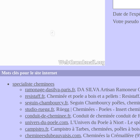
Date de l'exp
Votre pseudo
Mots clés pour le site internet
specialiste cheminees
ramonage-dasilva-paris.fr
, DA SILVA Artisan Ramoneur Cha
resistaff.fr
, Cheminée et poele a bois et a pellets : Resistaf
seguin-chambourcy.fr
, Seguin Chambourcy poêles, chemin
studio-ruegg.fr
, Rüegg | Cheminées - Poeles - Insert chem
conduit-de-cheminee.fr
, Conduit de cheminée conduit de 
univers-du-poele.com
, L'Univers du Poele à Niort - Le spé
campistro.fr
, Campistro à Tarbes, cheminées, poêles à boi
chemineesdubeauvaisis.com
, Cheminées la Crémaillère (9