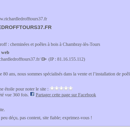
richardledrofftours37.fr
EDROFFTOURS37.FR
off : cheminées et poêles à bois à Chambray-lès-Tours
e web
chardledrofftours37.fr/
(IP : 81.16.155.112)
 80 ans, nous sommes spécialisés dans la vente et l’installation de poêl
e étoile pour noter le site :
été vue 360 fois.
Partager cette page sur Facebook
ite.
 peu déçu, pas content, site fiable; exprimez-vous !