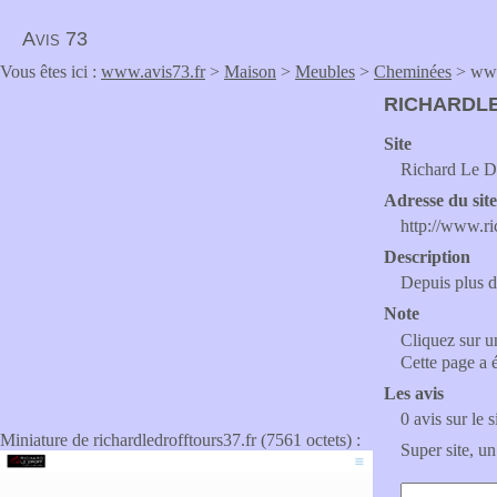
Avis 73
Vous êtes ici :
www.avis73.fr
>
Maison
>
Meubles
>
Cheminées
> www.
RICHARDL
Site
Richard Le Dr
Adresse du sit
http://www.ri
Description
Depuis plus de
Note
Cliquez sur un
Cette page a 
Les avis
0 avis sur le s
Miniature de richardledrofftours37.fr (7561 octets) :
Super site, un