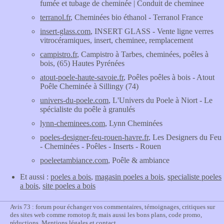
fumée et tubage de cheminée | Conduit de cheminee
terranol.fr
, Cheminées bio éthanol - Terranol France
insert-glass.com
, INSERT GLASS - Vente ligne verres
vitrocéramiques, insert, cheminee, remplacement
campistro.fr
, Campistro à Tarbes, cheminées, poêles à
bois, (65) Hautes Pyrénées
atout-poele-haute-savoie.fr
, Poêles poêles à bois - Atout
Poêle Cheminée à Sillingy (74)
univers-du-poele.com
, L'Univers du Poele à Niort - Le
spécialiste du poêle à granulés
lynn-cheminees.com
, Lynn Cheminées
poeles-designer-feu-rouen-havre.fr
, Les Designers du Feu
- Cheminées - Poêles - Inserts - Rouen
poeleetambiance.com
, Poêle & ambiance
Et aussi :
poeles a bois
,
magasin poeles a bois
,
specialiste poeles
a bois
,
site poeles a bois
Avis 73 : forum pour échanger vos commentaires, témoignages, critiques sur
des sites web comme romotop.fr, mais aussi les bons plans, code promo,
réductions.
Mentions légales et contact
.