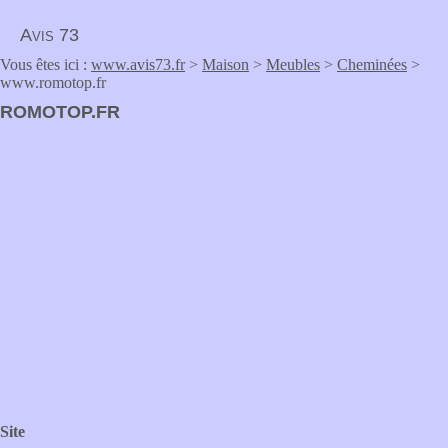
Avis 73
Vous êtes ici :
www.avis73.fr
>
Maison
>
Meubles
>
Cheminées
>
www.romotop.fr
ROMOTOP.FR
Site