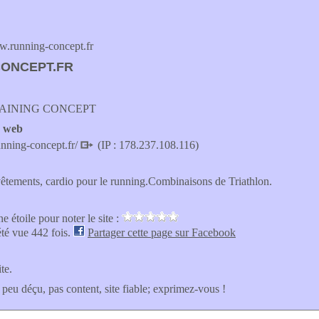
.running-concept.fr
CONCEPT.FR
AINING CONCEPT
e web
nning-concept.fr/
(IP : 178.237.108.116)
êtements, cardio pour le running.Combinaisons de Triathlon.
e étoile pour noter le site :
été vue 442 fois.
Partager cette page sur Facebook
ite.
 peu déçu, pas content, site fiable; exprimez-vous !