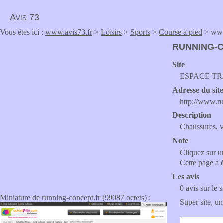
Avis 73
Vous êtes ici :
www.avis73.fr
>
Loisirs
>
Sports
>
Course à pied
> www
RUNNING-
Site
ESPACE TR
Adresse du sit
http://www.ru
Description
Chaussures, v
Note
Cliquez sur un
Cette page a 
Les avis
0 avis sur le s
Miniature de running-concept.fr (99087 octets) :
Super site, un