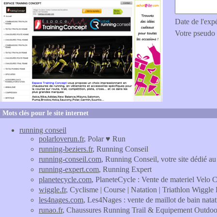
Date de l'exp
Votre pseudo
Mots clés pour le site internet
running conseil
polarloverun.fr
, Polar ♥ Run
running-beziers.fr
, Running Conseil
running-conseil.com
, Running Conseil, votre site dédié au 
running-expert.com
, Running Expert
planetecycle.com
, PlaneteCycle : Vente de materiel Vel
wiggle.fr
, Cyclisme | Course | Natation | Triathlon Wiggle
les4nages.com
, Les4Nages : vente de maillot de bain natati
runao.fr
, Chaussures Running Trail & Equipement Outdo