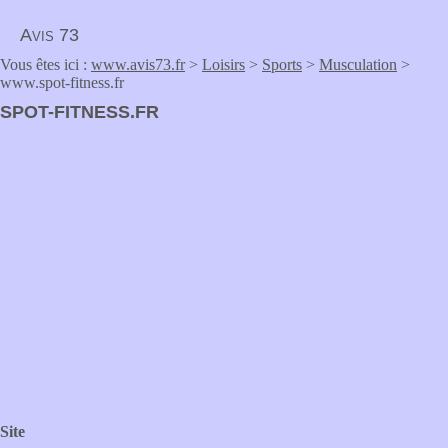
Avis 73
Vous êtes ici :
www.avis73.fr
>
Loisirs
>
Sports
>
Musculation
>
www.spot-fitness.fr
SPOT-FITNESS.FR
Site