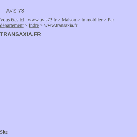
Avis 73
Vous êtes ici :
www.avis73.fr
>
Maison
>
Immobilier
>
Par
département
>
Indre
> www.transaxia.fr
TRANSAXIA.FR
Site