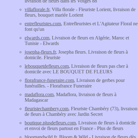
livraison de fleurs dans les Vosges 88
villaflorale.fr
, Villa florale - Fleuriste Lorient, livraison de
fleurs, bouquet mariée Lorient
entrefleuristes.com
, Entrefleuristes et L'Agitateur Floral ne
font qu'un
elwards.com
, Livraison de fleurs en Algérie, Maroc et
Tunisie - Elwards
josepha-fleurs.fr
, Josepha fleurs. Livraison de fleurs à
domicile. Fleuriste
lebouquetdefleurs.com
, Livraison de fleurs pas cher à
domicile avec LE BOUQUET DE FLEURS
florafrance-funeraire.com
, Livraison de gerbes pour
funérailles. - Florafrance Funeraire
madaflora.com
, Madaflora, livraison de fleurs à
Madagascar
fleuristechambery.com
, Fleuriste Chambéry (73), livraison
de fleurs à Chambéry avec Jardin Secret
boutique.plusdefleurs.com
, Livraison de fleurs à domicile
et envoi de fleurs partout en France - Plus de fleurs
bloomandwild.fr
, Bloom & Wild - Livraison de fleurs dès