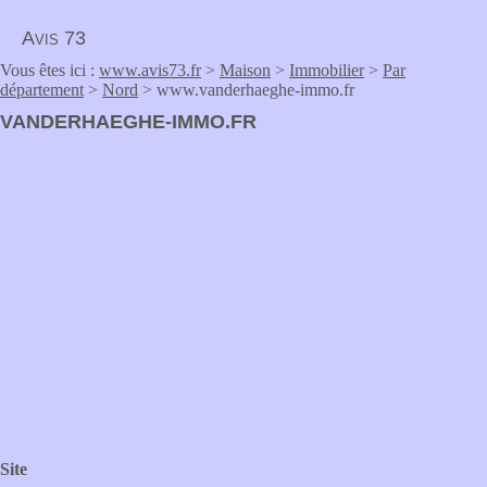
Avis 73
Vous êtes ici :
www.avis73.fr
>
Maison
>
Immobilier
>
Par
département
>
Nord
> www.vanderhaeghe-immo.fr
VANDERHAEGHE-IMMO.FR
Site