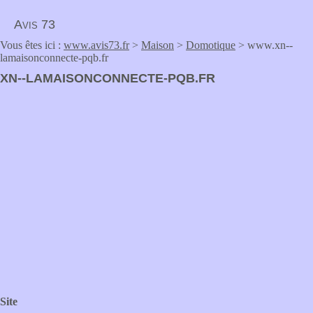
Avis 73
Vous êtes ici :
www.avis73.fr
>
Maison
>
Domotique
> www.xn--
lamaisonconnecte-pqb.fr
XN--LAMAISONCONNECTE-PQB.FR
Site