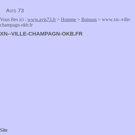
Avis 73
Vous êtes ici :
www.avis73.fr
>
Homme
>
Boisson
> www.xn--ville-
champagn-okb.fr
XN--VILLE-CHAMPAGN-OKB.FR
Site