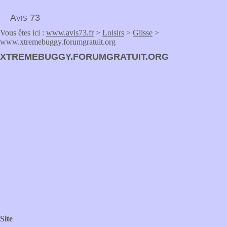
Avis 73
Vous êtes ici :
www.avis73.fr
>
Loisirs
>
Glisse
>
www.xtremebuggy.forumgratuit.org
XTREMEBUGGY.FORUMGRATUIT.ORG
Site