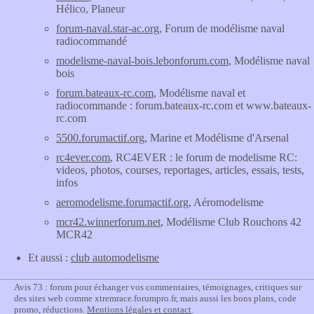
Hélico, Planeur
forum-naval.star-ac.org
, Forum de modélisme naval
radiocommandé
modelisme-naval-bois.lebonforum.com
, Modélisme naval
bois
forum.bateaux-rc.com
, Modélisme naval et
radiocommande : forum.bateaux-rc.com et www.bateaux-
rc.com
5500.forumactif.org
, Marine et Modélisme d'Arsenal
rc4ever.com
, RC4EVER : le forum de modelisme RC:
videos, photos, courses, reportages, articles, essais, tests,
infos
aeromodelisme.forumactif.org
, Aéromodelisme
mcr42.winnerforum.net
, Modélisme Club Rouchons 42
MCR42
Et aussi :
club automodelisme
Avis 73 : forum pour échanger vos commentaires, témoignages, critiques sur
des sites web comme xtremrace.forumpro.fr, mais aussi les bons plans, code
promo, réductions.
Mentions légales et contact
.