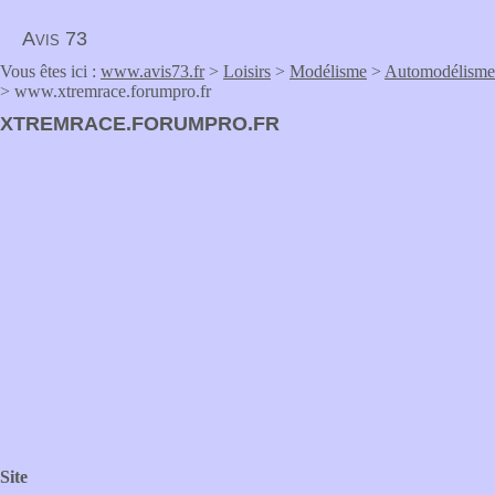
Avis 73
Vous êtes ici :
www.avis73.fr
>
Loisirs
>
Modélisme
>
Automodélisme
> www.xtremrace.forumpro.fr
XTREMRACE.FORUMPRO.FR
Site