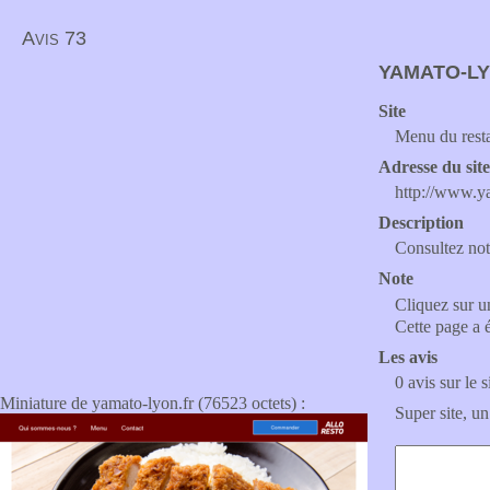
Avis 73
YAMATO-LY
Site
Menu du rest
Adresse du sit
http://www.y
Description
Consultez not
Note
Cliquez sur un
Cette page a 
Les avis
0 avis sur le s
Miniature de yamato-lyon.fr (76523 octets) :
Super site, un