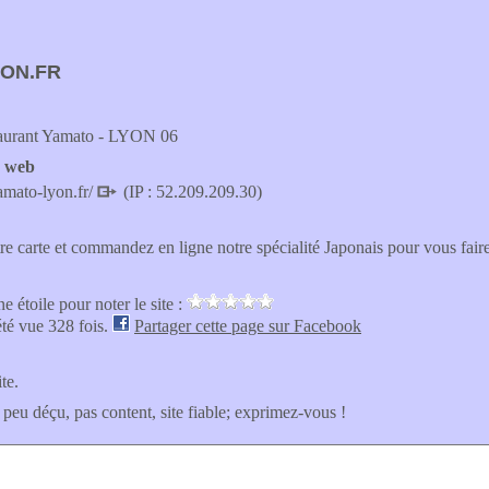
ON.FR
aurant Yamato - LYON 06
e web
amato-lyon.fr/
(IP : 52.209.209.30)
re carte et commandez en ligne notre spécialité Japonais pour vous fai
e étoile pour noter le site :
été vue 328 fois.
Partager cette page sur Facebook
ite.
 peu déçu, pas content, site fiable; exprimez-vous !