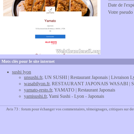
Date de l'exp
Votre pseudo
Mots clés pour le site internet
sushi lyon
unsushi.fr
, UN SUSHI | Restaurant Japonais | Livraison Lyo
wasabilyon.fr
, RESTAURANT JAPONAIS WASABI | Sushis
yamato-resto.fr
, YAMATO | Restaurant Japonais
yamisushi.fr
, Yami Sushi - Lyon - Japonais
Avis 73 : forum pour échanger vos commentaires, témoignages, critiques sur de