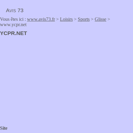
Avis 73
Vous êtes ici :
www.avis73.fr
>
Loisirs
>
Sports
>
Glisse
>
www.ycpr.net
YCPR.NET
Site