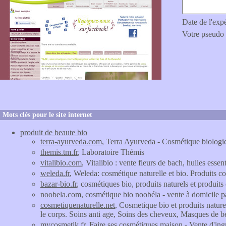
Date de l'exp
Votre pseudo
Mots clés pour le site internet
produit de beaute bio
terra-ayurveda.com
, Terra Ayurveda - Cosmétique biologiq
themis.tm.fr
, Laboratoire Thémis
vitalibio.com
, Vitalibio : vente fleurs de bach, huiles essen
weleda.fr
, Weleda: cosmétique naturelle et bio. Produits
bazar-bio.fr
, cosmétiques bio, produits naturels et produits
noobela.com
, cosmétique bio noobéla - vente à domicile p
cosmetiquenaturelle.net
, Cosmetique bio et produits nature
le corps. Soins anti age, Soins des cheveux, Masques de 
mycosmetik.fr
, Faire ses cosmétiques maison - Vente d'in