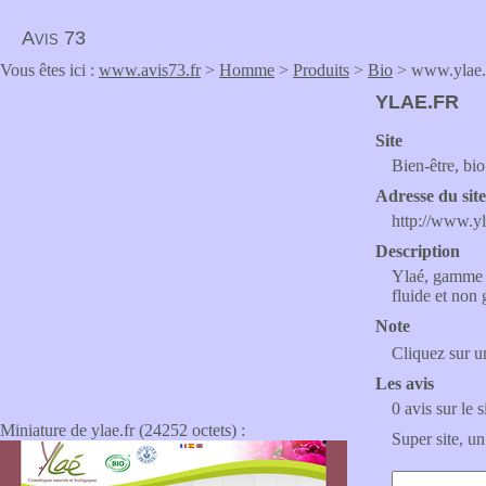
Avis 73
Vous êtes ici :
www.avis73.fr
>
Homme
>
Produits
>
Bio
> www.ylae.
YLAE.FR
Site
Bien-être, bio
Adresse du sit
http://www.yl
Description
Ylaé, gamme d
fluide et non 
Note
Cliquez sur un
Les avis
0 avis sur le s
Miniature de ylae.fr (24252 octets) :
Super site, un