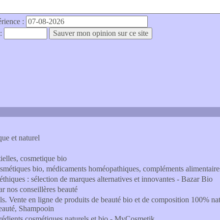
érience :
 :
ue et naturel
tielles, cosmetique bio
 cosmétiques bio, médicaments homéopathiques, compléments alimentaire
 éthiques : sélection de marques alternatives et innovantes - Bazar Bio
ar nos conseillères beauté
ls. Vente en ligne de produits de beauté bio et de composition 100% nat
beauté, Shampooin
grédients cosmétiques naturels et bio - MyCosmetik