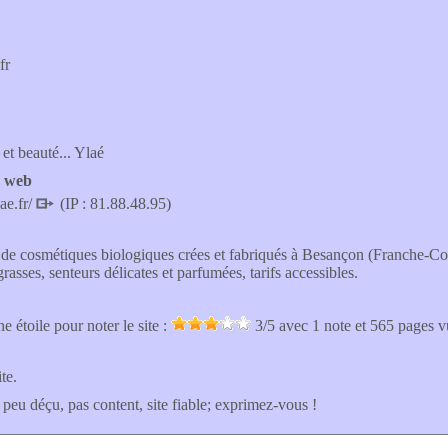
fr
 et beauté... Ylaé
e web
ae.fr/
(IP : 81.88.48.95)
e cosmétiques biologiques crées et fabriqués à Besançon (Franche-Comté)
grasses, senteurs délicates et parfumées, tarifs accessibles.
e étoile pour noter le site :
3
/5 avec
1
note et 565 pages 
ite.
 peu déçu, pas content, site fiable; exprimez-vous !