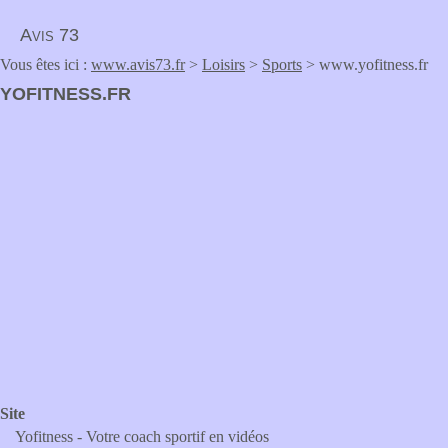
Avis 73
Vous êtes ici :
www.avis73.fr
>
Loisirs
>
Sports
> www.yofitness.fr
YOFITNESS.FR
Site
Yofitness - Votre coach sportif en vidéos