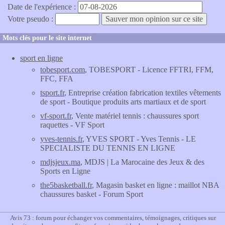
Date de l'expérience :
Votre pseudo :
Mots clés pour le site internet
sport en ligne
tobesport.com
, TOBESPORT - Licence FFTRI, FFM,
FFC, FFA
tsport.fr
, Entreprise création fabrication textiles vêtements
de sport - Boutique produits arts martiaux et de sport
vf-sport.fr
, Vente matériel tennis : chaussures sport
raquettes - VF Sport
yves-tennis.fr
, YVES SPORT - Yves Tennis - LE
SPECIALISTE DU TENNIS EN LIGNE
mdjsjeux.ma
, MDJS | La Marocaine des Jeux & des
Sports en Ligne
the5basketball.fr
, Magasin basket en ligne : maillot NBA
chaussures basket - Forum Sport
Avis 73 : forum pour échanger vos commentaires, témoignages, critiques sur