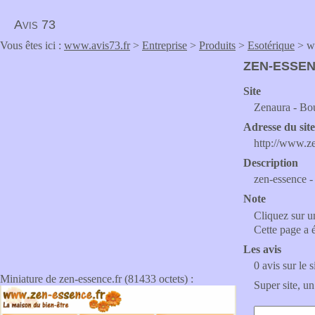
Avis 73
Vous êtes ici :
www.avis73.fr
>
Entreprise
>
Produits
>
Esotérique
> ww
ZEN-ESSEN
Site
Zenaura - Bou
Adresse du sit
http://www.ze
Description
zen-essence - 
Note
Cliquez sur un
Cette page a 
Les avis
0 avis sur le s
Miniature de zen-essence.fr (81433 octets) :
Super site, un