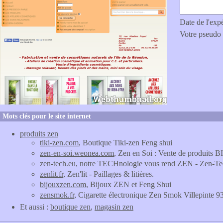
Date de l'exp
Votre pseudo
Mots clés pour le site internet
produits zen
tiki-zen.com
, Boutique Tiki-zen Feng shui
zen-en-soi.weonea.com
, Zen en Soi : Vente de produits B
zen-tech.eu
, notre TECHnologie vous rend ZEN - Zen-Te
zenlit.fr
, Zen'lit - Paillages & litières.
bijouxzen.com
, Bijoux ZEN et Feng Shui
zensmok.fr
, Cigarette électronique Zen Smok Villepinte 9
Et aussi :
boutique zen
,
magasin zen