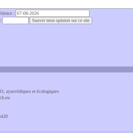
érience :
 :
IO, ayurvédiques et écologiques
ch.eu
3420