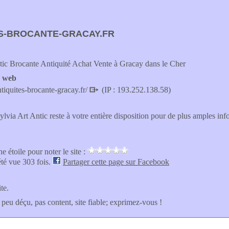
S-BROCANTE-GRACAY.FR
tic Brocante Antiquité Achat Vente à Gracay dans le Cher
e web
tiquites-brocante-gracay.fr/
(IP : 193.252.138.58)
ylvia Art Antic reste à votre entière disposition pour de plus amples inf
e étoile pour noter le site :
été vue 303 fois.
Partager cette page sur Facebook
ite.
 peu déçu, pas content, site fiable; exprimez-vous !