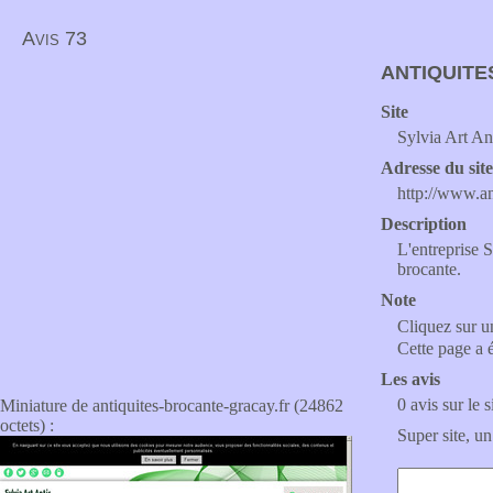
Avis 73
ANTIQUITE
Site
Sylvia Art An
Adresse du sit
http://www.an
Description
L'entreprise S
brocante.
Note
Cliquez sur un
Cette page a 
Les avis
0 avis sur le s
Miniature de antiquites-brocante-gracay.fr (24862
octets) :
Super site, un