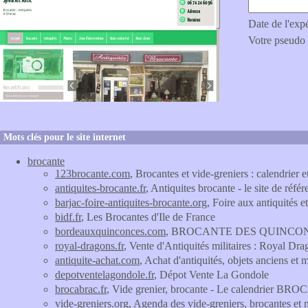
Date de l'exp
Votre pseudo
Mots clés pour le site internet
brocante
123brocante.com
, Brocantes et vide-greniers : calendrier
antiquites-brocante.fr
, Antiquites brocante - le site de réf
barjac-foire-antiquites-brocante.org
, Foire aux antiquités e
bidf.fr
, Les Brocantes d'Ile de France
bordeauxquinconces.com
, BROCANTE DES QUINCONCES 
royal-dragons.fr
, Vente d'Antiquités militaires : Royal Dr
antiquite-achat.com
, Achat d'antiquités, objets anciens et
depotventelagondole.fr
, Dépot Vente La Gondole
brocabrac.fr
, Vide grenier, brocante - Le calendrier 
vide-greniers.org
, Agenda des vide-greniers, brocantes et