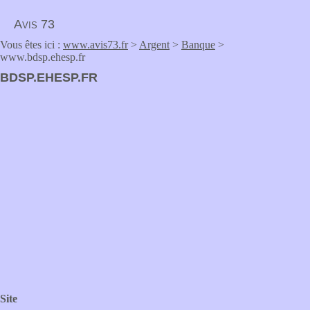
Avis 73
Vous êtes ici :
www.avis73.fr
>
Argent
>
Banque
>
www.bdsp.ehesp.fr
BDSP.EHESP.FR
Site