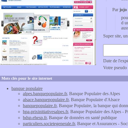
Par
jojo
pou
d u
aus
Super site, un
Date de l'exp
Votre pseudo
Mots clés pour le site internet
banque populaire
alpes.banquepopulaire.fr
, Banque Populaire des Alpes
alsace.banquepopulaire.fr
, Banque Populaire d'Alsace
banquepopulaire.fr
, Banque Populaire, la banque qui donn
bpa-prixinitiativesalpes.fr
, Banque Populaire des Alpes - Pr
bdsp.ehesp.fr
, Banque de données en santé publique
particuliers.societegenerale.fr
, Banque et Assurances - Soc