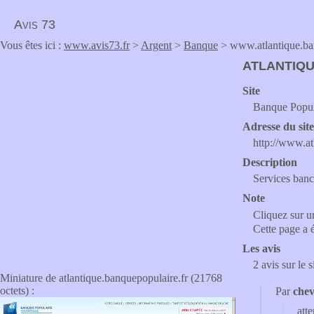
Avis 73
Vous êtes ici :
www.avis73.fr
>
Argent
>
Banque
> www.atlantique.ba
ATLANTIQ
Site
Banque Popul
Adresse du sit
http://www.at
Description
Services banca
Note
Cliquez sur un
Cette page a 
Les avis
2 avis sur le 
Miniature de atlantique.banquepopulaire.fr (21768
octets) :
Par
che
att