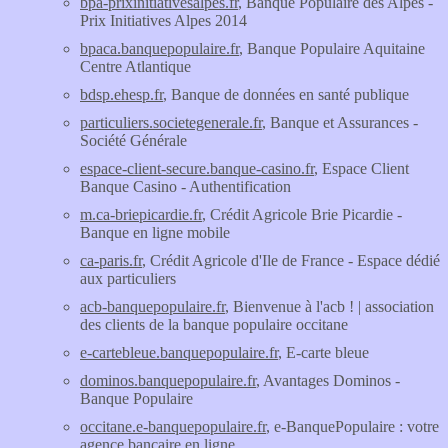
bpa-prixinitiativesalpes.fr
, Banque Populaire des Alpes -
Prix Initiatives Alpes 2014
bpaca.banquepopulaire.fr
, Banque Populaire Aquitaine
Centre Atlantique
bdsp.ehesp.fr
, Banque de données en santé publique
particuliers.societegenerale.fr
, Banque et Assurances -
Société Générale
espace-client-secure.banque-casino.fr
, Espace Client
Banque Casino - Authentification
m.ca-briepicardie.fr
, Crédit Agricole Brie Picardie -
Banque en ligne mobile
ca-paris.fr
, Crédit Agricole d'Ile de France - Espace dédié
aux particuliers
acb-banquepopulaire.fr
, Bienvenue à l'acb ! | association
des clients de la banque populaire occitane
e-cartebleue.banquepopulaire.fr
, E-carte bleue
dominos.banquepopulaire.fr
, Avantages Dominos -
Banque Populaire
occitane.e-banquepopulaire.fr
, e-BanquePopulaire : votre
agence bancaire en ligne