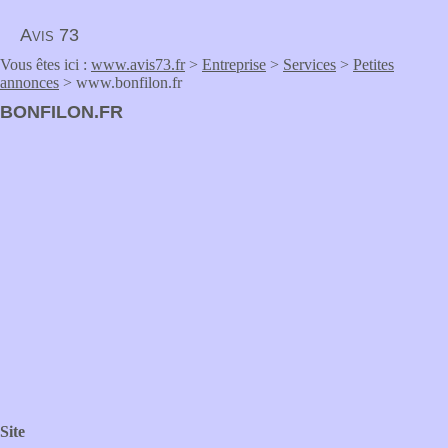
Avis 73
Vous êtes ici :
www.avis73.fr
>
Entreprise
>
Services
>
Petites
annonces
> www.bonfilon.fr
BONFILON.FR
Site