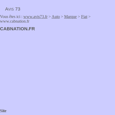
Avis 73
Vous êtes ici :
www.avis73.fr
>
Auto
>
Marque
>
Fiat
>
www.cabnation.fr
CABNATION.FR
Site