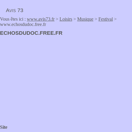
Avis 73
Vous êtes ici :
www.avis73.fr
>
Loisirs
>
Musique
>
Festival
>
www.echosdudoc.free.fr
ECHOSDUDOC.FREE.FR
Site