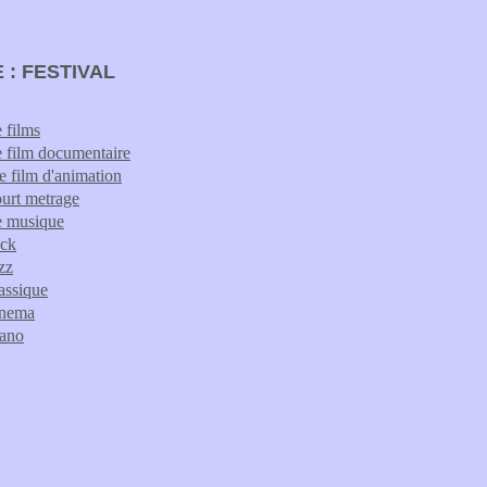
 : FESTIVAL
e films
de film documentaire
de film d'animation
ourt metrage
de musique
ock
azz
lassique
cinema
iano