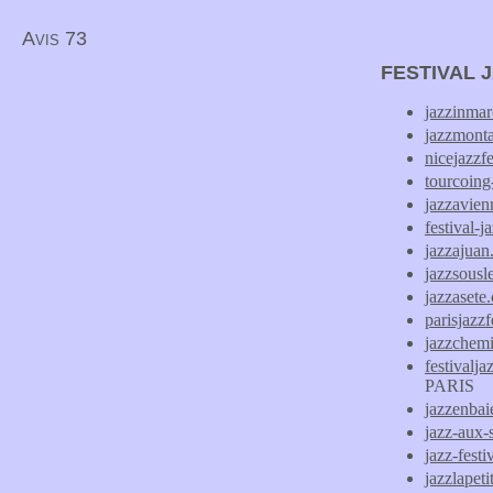
Avis 73
FESTIVAL 
jazzinmar
jazzmont
nicejazzfe
tourcoing
jazzavie
festival-
jazzajua
jazzsous
jazzasete
parisjazzf
jazzchemi
festivalj
PARIS
jazzenba
jazz-aux-
jazz-festi
jazzlapet