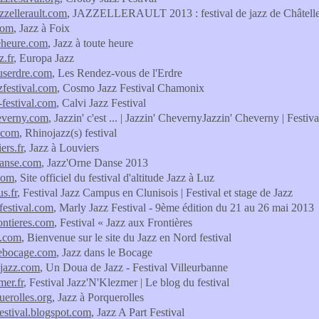
azzellerault.com
, JAZZELLERAULT 2013 : festival de jazz de Châtellera
com
, Jazz à Foix
eheure.com
, Jazz à toute heure
z.fr
, Europa Jazz
userdre.com
, Les Rendez-vous de l'Erdre
festival.com
, Cosmo Jazz Festival Chamonix
-festival.com
, Calvi Jazz Festival
everny.com
, Jazzin' c'est ... | Jazzin' ChevernyJazzin' Cheverny | Festiva
.com
, Rhinojazz(s) festival
ers.fr
, Jazz à Louviers
danse.com
, Jazz'Orne Danse 2013
com
, Site officiel du festival d'altitude Jazz à Luz
s.fr
, Festival Jazz Campus en Clunisois | Festival et stage de Jazz
festival.com
, Marly Jazz Festival - 9ème édition du 21 au 26 mai 2013
ontieres.com
, Festival « Jazz aux Frontières
d.com
, Bienvenue sur le site du Jazz en Nord festival
lebocage.com
, Jazz dans le Bocage
jazz.com
, Un Doua de Jazz - Festival Villeurbanne
mer.fr
, Festival Jazz'N'Klezmer | Le blog du festival
uerolles.org
, Jazz à Porquerolles
festival.blogspot.com
, Jazz A Part Festival