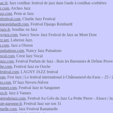
ac.fr
, Jazz conilhac festival de jazz dans l'aude à conilhac-corbières
zz.com
, Archeo Jazz
azz.com
, Penn ar Jazz
zzfestival.com
, Charlie Jazz Festival
jangoreinhardt.com
, Festival Django Reinhardt
jazz.fr
, Souillac en Jazz
owjazz.com
, Sancy Snow Jazz Festival de Jazz au Mont Dore
zz.net
, Luberon Jazz.
on.com
, Jazz a Oloron
pulsations.com
, Nancy Jazz Pulsations
vocal.com
, Crest Jazz Vocal
jazz.com
, Festival Parfum de Jazz - Buis les Baronnies & Drôme Proven
che.com
, Festival Jazz en Ouche
festival.com
, LAGNY JAZZ festival
.com
, Fest Jazz | Le festival international à Châteauneuf-du-Faou – 25 / 2
azz.com
, D’Jazz Nevers-Nièvre
guinet.com
, Festival Jazz in Sanguinet
es.fr
, Jazz à Vannes
augresdujazz.com
, Festival Au Grès du Jazz La Petite Pierre - Alsace |
ute-garonne.fr
, Festival Jazz sur son 31
tuelle.com
, Jazz Festival Ramatuelle