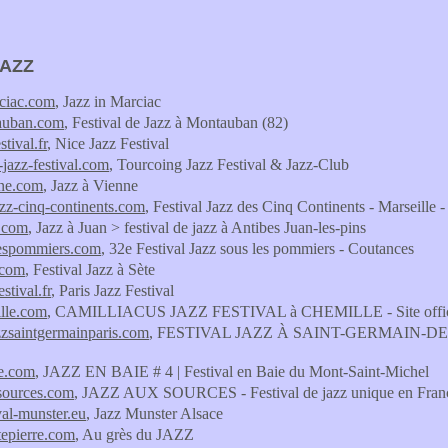
JAZZ
ciac.com
, Jazz in Marciac
auban.com
, Festival de Jazz à Montauban (82)
stival.fr
, Nice Jazz Festival
-jazz-festival.com
, Tourcoing Jazz Festival & Jazz-Club
nne.com
, Jazz à Vienne
jazz-cinq-continents.com
, Festival Jazz des Cinq Continents - Marseille 
n.com
, Jazz à Juan > festival de jazz à Antibes Juan-les-pins
lespommiers.com
, 32e Festival Jazz sous les pommiers - Coutances
.com
, Festival Jazz à Sète
estival.fr
, Paris Jazz Festival
lle.com
, CAMILLIACUS JAZZ FESTIVAL à CHEMILLE - Site officiel du
azzsaintgermainparis.com
, FESTIVAL JAZZ À SAINT-GERMAIN-DES
ie.com
, JAZZ EN BAIE # 4 | Festival en Baie du Mont-Saint-Michel
sources.com
, JAZZ AUX SOURCES - Festival de jazz unique en Franc
val-munster.eu
, Jazz Munster Alsace
itepierre.com
, Au grès du JAZZ