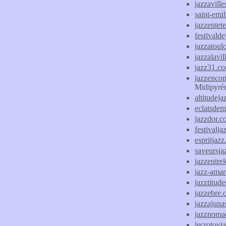
jazzaville
saint-emil
jazzentet
festivald
jazzatoul
jazzalavil
jazz31.c
jazzenco
Midipyré
altitudej
eclatsdem
jazzdor.
festivalj
espritjaz
saveursja
jazzentrel
jazz-amari
jazztitude
jazzebre
jazzajunas
jazznoma
lecrotoyja