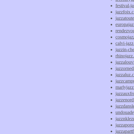
festival-j
jazzfoix.
jazzatout
europajaz
rendezvo
cosmojazz
calvi-jazz
jazzin-ch
rhinojazz
jazzalouvi
jazzorne
jazzaluz.
jazzcampu
marlyjazz
jazzauxfr
jazzenor
jazzdans
undouade
jazznklez
jazzaporq
jazzapart