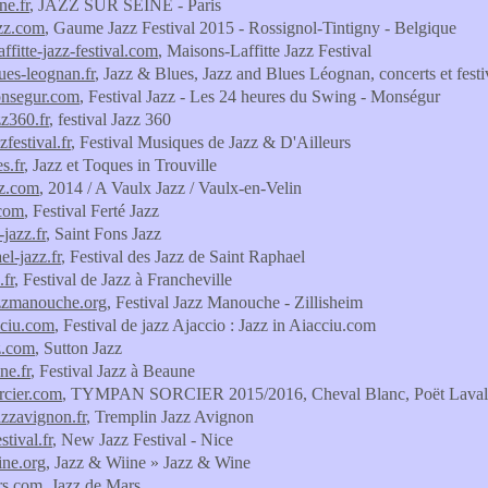
ne.fr
, JAZZ SUR SEINE - Paris
zz.com
, Gaume Jazz Festival 2015 - Rossignol-Tintigny - Belgique
ffitte-jazz-festival.com
, Maisons-Laffitte Jazz Festival
ues-leognan.fr
, Jazz & Blues, Jazz and Blues Léognan, concerts et fest
nsegur.com
, Festival Jazz - Les 24 heures du Swing - Monségur
zz360.fr
, festival Jazz 360
festival.fr
, Festival Musiques de Jazz & D'Ailleurs
s.fr
, Jazz et Toques in Trouville
zz.com
, 2014 / A Vaulx Jazz / Vaulx-en-Velin
.com
, Festival Ferté Jazz
-jazz.fr
, Saint Fons Jazz
el-jazz.fr
, Festival des Jazz de Saint Raphael
.fr
, Festival de Jazz à Francheville
azzmanouche.org
, Festival Jazz Manouche - Zillisheim
cciu.com
, Festival de jazz Ajaccio : Jazz in Aiacciu.com
z.com
, Sutton Jazz
ne.fr
, Festival Jazz à Beaune
rcier.com
, TYMPAN SORCIER 2015/2016, Cheval Blanc, Poët Laval J
azzavignon.fr
, Tremplin Jazz Avignon
tival.fr
, New Jazz Festival - Nice
ine.org
, Jazz & Wiine » Jazz & Wine
rs.com
, Jazz de Mars