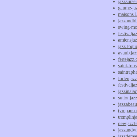
jazzsursei
gaume-ja
maisons-la
jazzandbl
swing-mo
festivalja
amiensjazz
jazz-toque
avaulxja
fertejazz
saint-fons
saintrapha
fortenjazz
festivalj
jazzinaia
suttonjaz
jazzabeau
tympanso
tremplinj
newjazzfes
jazzandw
jazzdema