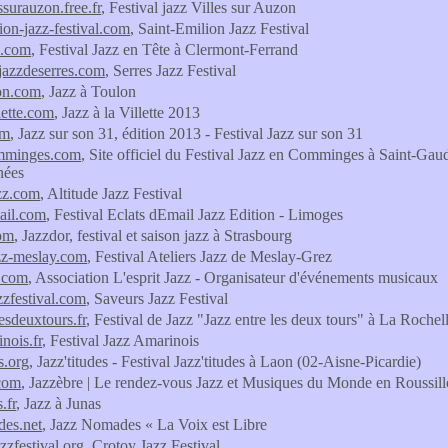
ssurauzon.free.fr
, Festival jazz Villes sur Auzon
ion-jazz-festival.com
, Saint-Emilion Jazz Festival
e.com
, Festival Jazz en Tête à Clermont-Ferrand
ejazzdeserres.com
, Serres Jazz Festival
on.com
, Jazz à Toulon
lette.com
, Jazz à la Villette 2013
om
, Jazz sur son 31, édition 2013 - Festival Jazz sur son 31
mminges.com
, Site officiel du Festival Jazz en Comminges à Saint-Gaud
nées
azz.com
, Altitude Jazz Festival
ail.com
, Festival Eclats dEmail Jazz Edition - Limoges
com
, Jazzdor, festival et saison jazz à Strasbourg
azz-meslay.com
, Festival Ateliers Jazz de Meslay-Grez
z.com
, Association L'esprit Jazz - Organisateur d'événements musicaux
zzfestival.com
, Saveurs Jazz Festival
esdeuxtours.fr
, Festival de Jazz "Jazz entre les deux tours" à La Rochel
nois.fr
, Festival Jazz Amarinois
s.org
, Jazz'titudes - Festival Jazz'titudes à Laon (02-Aisne-Picardie)
.com
, Jazzèbre | Le rendez-vous Jazz et Musiques du Monde en Roussil
.fr
, Jazz à Junas
des.net
, Jazz Nomades « La Voix est Libre
zzfestival.org
, Crotoy Jazz Festival