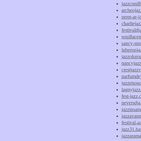
jazzconilh
archeoja
penn-ar-j
charlieja
festivald
souillacen
sancy-sn
luberonja
jazzolor
nancyjazz
crestjazz
parfumde
jazzenou
lagnyjazz
fest-jazz
neversdj
jazzinsan
jazzavann
festival-
jazz31.ha
jazzarama