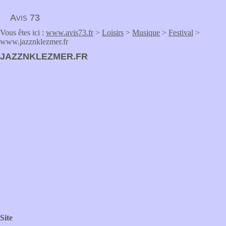
Avis 73
Vous êtes ici :
www.avis73.fr
>
Loisirs
>
Musique
>
Festival
>
www.jazznklezmer.fr
JAZZNKLEZMER.FR
Site