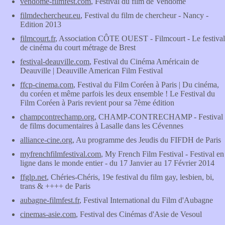
vendome-filmfest.com
, Festival du film de Vendôme
filmdechercheur.eu
, Festival du film de chercheur - Nancy -
Edition 2013
filmcourt.fr
, Association CÔTE OUEST - Filmcourt - Le festival
de cinéma du court métrage de Brest
festival-deauville.com
, Festival du Cinéma Américain de
Deauville | Deauville American Film Festival
ffcp-cinema.com
, Festival du Film Coréen à Paris | Du cinéma,
du coréen et même parfois les deux ensemble ! Le Festival du
Film Coréen à Paris revient pour sa 7ème édition
champcontrechamp.org
, CHAMP-CONTRECHAMP - Festival
de films documentaires à Lasalle dans les Cévennes
alliance-cine.org
, Au programme des Jeudis du FIFDH de Paris
myfrenchfilmfestival.com
, My French Film Festival - Festival en
ligne dans le monde entier - du 17 Janvier au 17 Février 2014
ffglp.net
, Chéries-Chéris, 19e festival du film gay, lesbien, bi,
trans & ++++ de Paris
aubagne-filmfest.fr
, Festival International du Film d'Aubagne
cinemas-asie.com
, Festival des Cinémas d'Asie de Vesoul