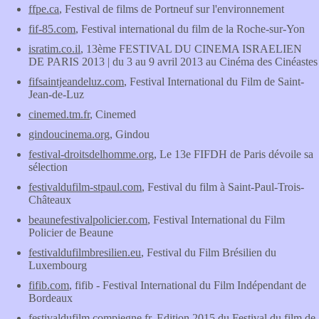
ffpe.ca
, Festival de films de Portneuf sur l'environnement
fif-85.com
, Festival international du film de la Roche-sur-Yon
isratim.co.il
, 13ème FESTIVAL DU CINEMA ISRAELIEN
DE PARIS 2013 | du 3 au 9 avril 2013 au Cinéma des Cinéastes
fifsaintjeandeluz.com
, Festival International du Film de Saint-
Jean-de-Luz
cinemed.tm.fr
, Cinemed
gindoucinema.org
, Gindou
festival-droitsdelhomme.org
, Le 13e FIFDH de Paris dévoile sa
sélection
festivaldufilm-stpaul.com
, Festival du film à Saint-Paul-Trois-
Châteaux
beaunefestivalpolicier.com
, Festival International du Film
Policier de Beaune
festivaldufilmbresilien.eu
, Festival du Film Brésilien du
Luxembourg
fifib.com
, fifib - Festival International du Film Indépendant de
Bordeaux
festivaldufilm.compiegne.fr
, Edition 2015 du Festival du film de