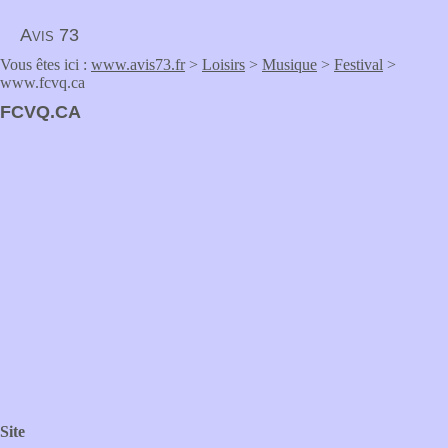
Avis 73
Vous êtes ici :
www.avis73.fr
>
Loisirs
>
Musique
>
Festival
>
www.fcvq.ca
FCVQ.CA
Site