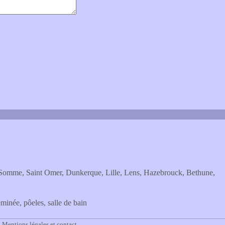
 La Somme, Saint Omer, Dunkerque, Lille, Lens, Hazebrouck, Bethune,
née, pôeles, salle de bain
.
Mentions légales et contact
.