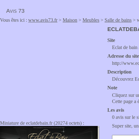
Avis 73
Vous êtes ici :
www.avis73.fr
>
Maison
>
Meubles
>
Salle de bains
> w
ECLATDEBA
Site
Eclat de bain
Adresse du sit
http://www.ec
Description
Découvrez Ecl
Note
Cliquez sur un
Cette page a 
Les avis
0 avis sur le s
Miniature de eclatdebain.fr (20274 octets) :
Super site, un