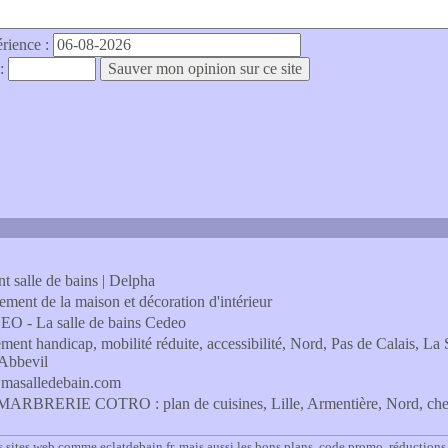
érience :
 :
t salle de bains | Delpha
ent de la maison et décoration d'intérieur
DEO - La salle de bains Cedeo
ement handicap, mobilité réduite, accessibilité, Nord, Pas de Calais,
 Abbevil
 - masalledebain.com
- MARBRERIE COTRO : plan de cuisines, Lille, Armentière, Nord, chemi
 sites web comme eclatdebain.fr, mais aussi les bons plans, code promo, réductions