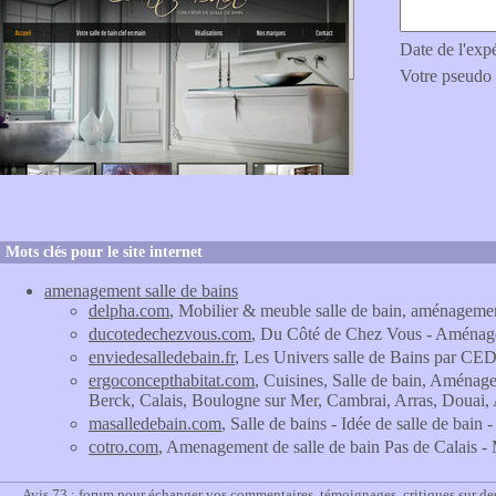
Date de l'exp
Votre pseudo
Mots clés pour le site internet
amenagement salle de bains
delpha.com
, Mobilier & meuble salle de bain, aménagemen
ducotedechezvous.com
, Du Côté de Chez Vous - Aménagem
enviedesalledebain.fr
, Les Univers salle de Bains par CE
ergoconcepthabitat.com
, Cuisines, Salle de bain, Aménag
Berck, Calais, Boulogne sur Mer, Cambrai, Arras, Douai,
masalledebain.com
, Salle de bains - Idée de salle de bain
cotro.com
, Amenagement de salle de bain Pas de Calais 
Avis 73 : forum pour échanger vos commentaires, témoignages, critiques sur des