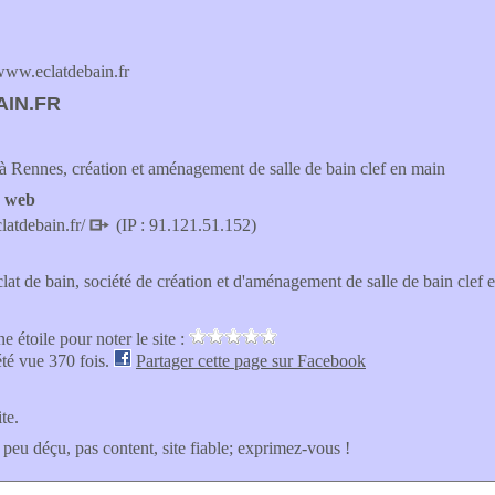
ww.eclatdebain.fr
IN.FR
 à Rennes, création et aménagement de salle de bain clef en main
e web
latdebain.fr/
(IP : 91.121.51.152)
at de bain, société de création et d'aménagement de salle de bain clef e
e étoile pour noter le site :
été vue 370 fois.
Partager cette page sur Facebook
ite.
 peu déçu, pas content, site fiable; exprimez-vous !