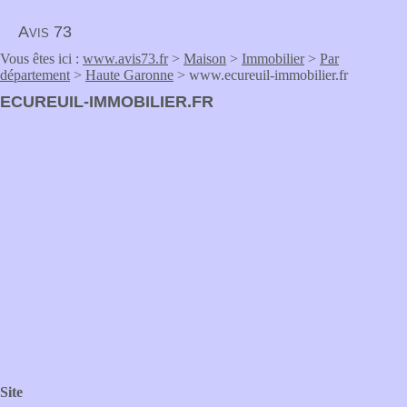
Avis 73
Vous êtes ici :
www.avis73.fr
>
Maison
>
Immobilier
>
Par
département
>
Haute Garonne
> www.ecureuil-immobilier.fr
ECUREUIL-IMMOBILIER.FR
Site