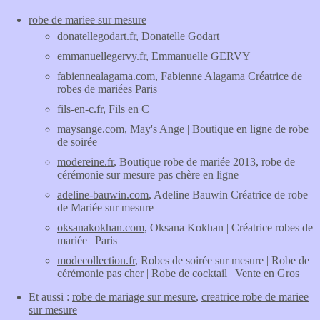
robe de mariee sur mesure
donatellegodart.fr
, Donatelle Godart
emmanuellegervy.fr
, Emmanuelle GERVY
fabiennealagama.com
, Fabienne Alagama Créatrice de
robes de mariées Paris
fils-en-c.fr
, Fils en C
maysange.com
, May's Ange | Boutique en ligne de robe
de soirée
modereine.fr
, Boutique robe de mariée 2013, robe de
cérémonie sur mesure pas chère en ligne
adeline-bauwin.com
, Adeline Bauwin Créatrice de robe
de Mariée sur mesure
oksanakokhan.com
, Oksana Kokhan | Créatrice robes de
mariée | Paris
modecollection.fr
, Robes de soirée sur mesure | Robe de
cérémonie pas cher | Robe de cocktail | Vente en Gros
Et aussi :
robe de mariage sur mesure
,
creatrice robe de mariee
sur mesure