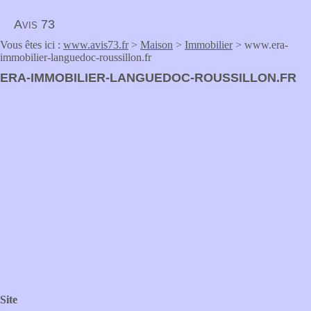
Avis 73
Vous êtes ici :
www.avis73.fr
>
Maison
>
Immobilier
> www.era-
immobilier-languedoc-roussillon.fr
ERA-IMMOBILIER-LANGUEDOC-ROUSSILLON.FR
Site