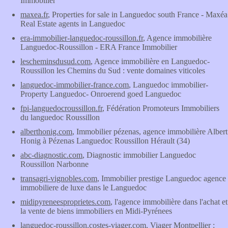
Immobilier
maxea.fr
, Properties for sale in Languedoc south France - Maxéa
Real Estate agents in Languedoc
era-immobilier-languedoc-roussillon.fr
, Agence immobilière
Languedoc-Roussillon - ERA France Immobilier
lescheminsdusud.com
, Agence immobilière en Languedoc-
Roussillon les Chemins du Sud : vente domaines viticoles
languedoc-immobilier-france.com
, Languedoc immobilier-
Property Languedoc- Onroerend goed Languedoc
fpi-languedocroussillon.fr
, Fédération Promoteurs Immobiliers
du languedoc Roussillon
alberthonig.com
, Immobilier pézenas, agence immobilière Albert
Honig à Pézenas Languedoc Roussillon Hérault (34)
abc-diagnostic.com
, Diagnostic immobilier Languedoc
Roussillon Narbonne
transagri-vignobles.com
, Immobilier prestige Languedoc agence
immobiliere de luxe dans le Languedoc
midipyreneesproprietes.com
, l'agence immobilière dans l'achat et
la vente de biens immobiliers en Midi-Pyrénees
languedoc-roussillon.costes-viager.com
, Viager Montpellier :