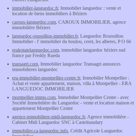
immobilier-languedoc.fr
, Immobilier languedoc : vente et
location de biens immobiliers à Béziers
caroux-languedoc.com
, CAROUX IMMOBILIER, agence
immobilière Béziers
languedoc-roussillon-immobilier.fr
, Languedoc Roussillon
Immobilier - l' immobilier du boulou, ceret, les alberes, P O 66
realestatelanguedoc.com
, immobilier languedoc béziers sud
france par Freddy Rueda
transagri.com
, Immobilier languedoc Transagri annonces
immobilieres languedoc
era-immobilier-montpellier-centre.fr
, Immobilier Montpellier :
Achat et vente appartement, maison, villa à Montpellier - ERA
LANGUEDOC IMMOBILIER
montpellier-immo.com
, Immobilier Montpellier Centre - avec
Société Immobilière du Languedoc - vente et location maison et
appartement Montpellier Centre
agence-immobiliere-midi-languedoc.fr
, Agence immobilière -
Cabinet Midi Languedoc SNC à Castelnaudary
immobilier.ca-languedoc.info
, Crédit Agricole Languedoc