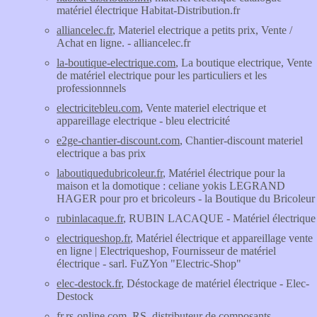
matériel électrique Habitat-Distribution.fr
alliancelec.fr
, Materiel electrique a petits prix, Vente /
Achat en ligne. - alliancelec.fr
la-boutique-electrique.com
, La boutique electrique, Vente
de matériel electrique pour les particuliers et les
professionnnels
electricitebleu.com
, Vente materiel electrique et
appareillage electrique - bleu electricité
e2ge-chantier-discount.com
, Chantier-discount materiel
electrique a bas prix
laboutiquedubricoleur.fr
, Matériel électrique pour la
maison et la domotique : celiane yokis LEGRAND
HAGER pour pro et bricoleurs - la Boutique du Bricoleur
rubinlacaque.fr
, RUBIN LACAQUE - Matériel électrique
electriqueshop.fr
, Matériel électrique et appareillage vente
en ligne | Electriqueshop, Fournisseur de matériel
électrique - sarl. FuZYon "Electric-Shop"
elec-destock.fr
, Déstockage de matériel électrique - Elec-
Destock
fr.rs-online.com
, RS, distributeur de composants