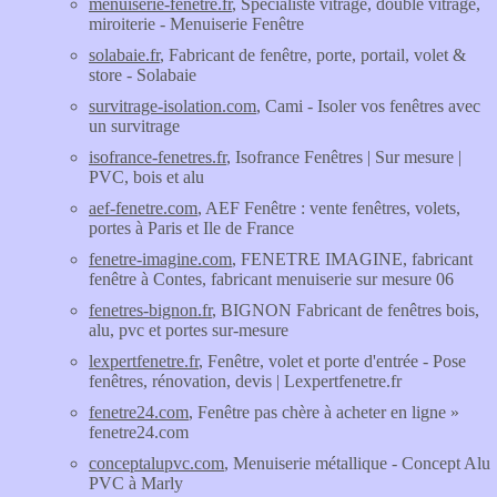
menuiserie-fenetre.fr
, Spécialiste vitrage, double vitrage,
miroiterie - Menuiserie Fenêtre
solabaie.fr
, Fabricant de fenêtre, porte, portail, volet &
store - Solabaie
survitrage-isolation.com
, Cami - Isoler vos fenêtres avec
un survitrage
isofrance-fenetres.fr
, Isofrance Fenêtres | Sur mesure |
PVC, bois et alu
aef-fenetre.com
, AEF Fenêtre : vente fenêtres, volets,
portes à Paris et Ile de France
fenetre-imagine.com
, FENETRE IMAGINE, fabricant
fenêtre à Contes, fabricant menuiserie sur mesure 06
fenetres-bignon.fr
, BIGNON Fabricant de fenêtres bois,
alu, pvc et portes sur-mesure
lexpertfenetre.fr
, Fenêtre, volet et porte d'entrée - Pose
fenêtres, rénovation, devis | Lexpertfenetre.fr
fenetre24.com
, Fenêtre pas chère à acheter en ligne »
fenetre24.com
conceptalupvc.com
, Menuiserie métallique - Concept Alu
PVC à Marly