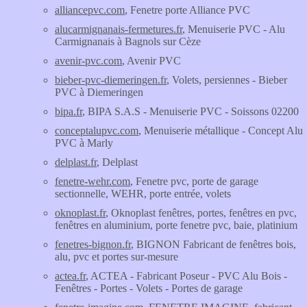
alliancepvc.com
, Fenetre porte Alliance PVC
alucarmignanais-fermetures.fr
, Menuiserie PVC - Alu
Carmignanais à Bagnols sur Cèze
avenir-pvc.com
, Avenir PVC
bieber-pvc-diemeringen.fr
, Volets, persiennes - Bieber
PVC à Diemeringen
bipa.fr
, BIPA S.A.S - Menuiserie PVC - Soissons 02200
conceptalupvc.com
, Menuiserie métallique - Concept Alu
PVC à Marly
delplast.fr
, Delplast
fenetre-wehr.com
, Fenetre pvc, porte de garage
sectionnelle, WEHR, porte entrée, volets
oknoplast.fr
, Oknoplast fenêtres, portes, fenêtres en pvc,
fenêtres en aluminium, porte fenetre pvc, baie, platinium
fenetres-bignon.fr
, BIGNON Fabricant de fenêtres bois,
alu, pvc et portes sur-mesure
actea.fr
, ACTEA - Fabricant Poseur - PVC Alu Bois -
Fenêtres - Portes - Volets - Portes de garage