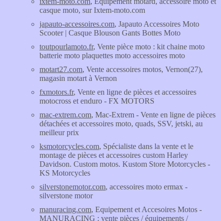
ixtem-moto.com
, Equipement motard, accessoire moto et
casque moto, sur Ixtem-moto.com
japauto-accessoires.com
, Japauto Accessoires Moto
Scooter | Casque Blouson Gants Bottes Moto
toutpourlamoto.fr
, Vente pièce moto : kit chaine moto
batterie moto plaquettes moto accessoires moto
motart27.com
, Vente accessoires motos, Vernon(27),
magasin motart à Vernon
fxmotors.fr
, Vente en ligne de pièces et accessoires
motocross et enduro - FX MOTORS
mac-extrem.com
, Mac-Extrem - Vente en ligne de pièces
détachées et accessoires moto, quads, SSV, jetski, au
meilleur prix
ksmotorcycles.com
, Spécialiste dans la vente et le
montage de pièces et accessoires custom Harley
Davidson. Custom motos. Kustom Store Motorcycles -
KS Motorcycles
silverstonemotor.com
, accessoires moto ermax -
silverstone motor
manuracing.com
, Equipement et Accesoires Motos -
MANURACING : vente pièces / équipements /