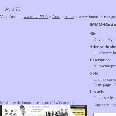
Avis 73
Vous êtes ici :
www.avis73.fr
>
Auto
>
Achat
> www.immo-reseau.pr
IMMO-RES
Site
Devenir Agent
Adresse du sit
http://www.i
Description
Auto-entrepr
Note
Cliquez sur un
Cette page a 
Les avis
0 avis sur le s
Miniature de immo-reseau.pro (98403 octets) :
Super site, un