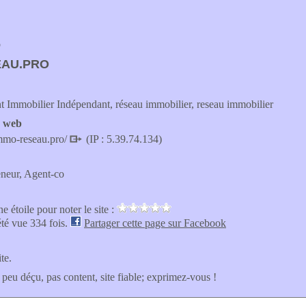
o
EAU.PRO
 Immobilier Indépendant, réseau immobilier, reseau immobilier
e web
mmo-reseau.pro/
(IP : 5.39.74.134)
eneur, Agent-co
e étoile pour noter le site :
été vue 334 fois.
Partager cette page sur Facebook
ite.
 peu déçu, pas content, site fiable; exprimez-vous !