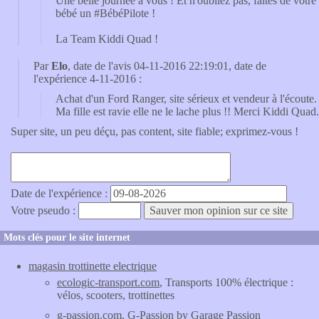
Une belle journée à vous ! Et n'oubliez pas, faites de votre
bébé un #BébéPilote !
La Team Kiddi Quad !
Par
Elo
, date de l'avis 04-11-2016 22:19:01, date de
l'expérience 4-11-2016 :
Achat d'un Ford Ranger, site sérieux et vendeur à l'écoute.
Ma fille est ravie elle ne le lache plus !! Merci Kiddi Quad.
Super site, un peu déçu, pas content, site fiable; exprimez-vous !
Date de l'expérience :
Votre pseudo :
Mots clés pour le site internet
magasin trottinette electrique
ecologic-transport.com
, Transports 100% électrique :
vélos, scooters, trottinettes
g-passion.com
, G-Passion by Garage Passion