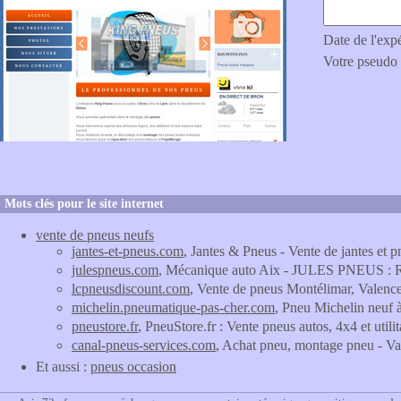
Date de l'exp
Votre pseudo
Mots clés pour le site internet
vente de pneus neufs
jantes-et-pneus.com
, Jantes & Pneus - Vente de jantes et p
julespneus.com
, Mécanique auto Aix - JULES PNEUS : Rép
lcpneusdiscount.com
, Vente de pneus Montélimar, Valenc
michelin.pneumatique-pas-cher.com
, Pneu Michelin neuf à
pneustore.fr
, PneuStore.fr : Vente pneus autos, 4x4 et utilit
canal-pneus-services.com
, Achat pneu, montage pneu - Va
Et aussi :
pneus occasion