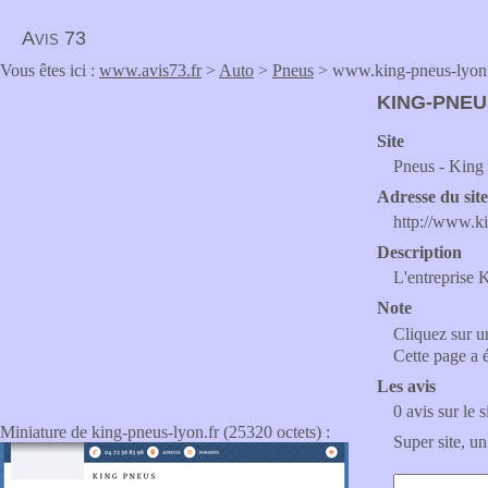
Avis 73
Vous êtes ici :
www.avis73.fr
>
Auto
>
Pneus
> www.king-pneus-lyon.
KING-PNEU
Site
Pneus - King
Adresse du sit
http://www.ki
Description
L'entreprise 
Note
Cliquez sur un
Cette page a 
Les avis
0 avis sur le s
Miniature de king-pneus-lyon.fr (25320 octets) :
Super site, un