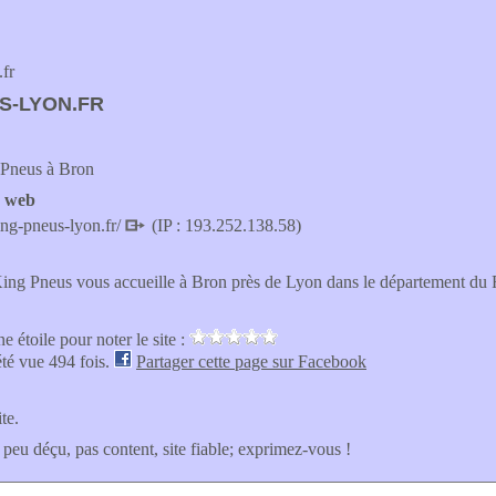
fr
S-LYON.FR
 Pneus à Bron
e web
ng-pneus-lyon.fr/
(IP : 193.252.138.58)
King Pneus vous accueille à Bron près de Lyon dans le département du
e étoile pour noter le site :
été vue 494 fois.
Partager cette page sur Facebook
ite.
 peu déçu, pas content, site fiable; exprimez-vous !