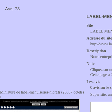
Avis 73
LABEL-MEN
Site
LABEL MENUI
Adresse du sit
http://www.la
Description
Notre entrepri
Note
Cliquez sur un
Cette page a 
Les avis
0 avis sur le s
Miniature de label-menuiseries-niort.fr (25037 octets)
Super site, un
: