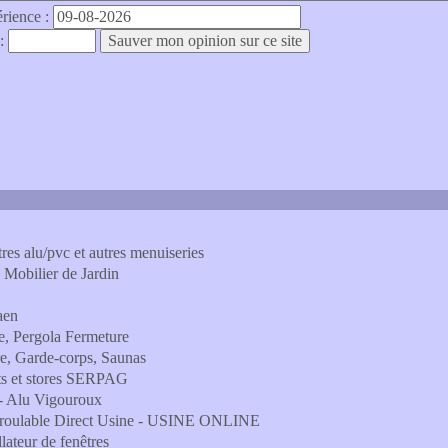
érience :
 :
es alu/pvc et autres menuiseries
 Mobilier de Jardin
aen
re, Pergola Fermeture
e, Garde-corps, Saunas
ets et stores SERPAG
 - Alu Vigouroux
 enroulable Direct Usine - USINE ONLINE
llateur de fenêtres