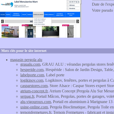
Date de l'exp
Votre pseudo
Mots clés pour le site internet
magasin pergola alu
graualu.com
, GRAU ALU : vérandas pergolas stores fenêtr
hesperide.com
, Hespéride : Salon de Jardin Design, Table,
labelporte.com
, Label porte
logikinov.com
, Logikinov, fenêtres, portes et pergolas à C
casparstores.com
, Store Alsace : Caspar Stores expert Sto
atrium-concept.fr
, Atrium Concept |Pergola Alu Sur Mesur
serpag.fr
, Portail Mâcon, Pergolas, portes de garages, vol
alu-vigouroux.com
, Portail en aluminium à Marignane 13
usine-online.com
, Pergola Bioclimatique, Pergola Toile
ternoisfermetures.fr
, Ternois Fermetures - fabricant et insta