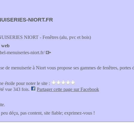
UISERIES-NIORT.FR
SERIES NIORT - Fenêtres (alu, pvc et bois)
e web
bel-menuiseries-niort.fr/
se de menuiserie à Niort vous propose ses gammes de fenêtres, portes d'en
e étoile pour noter le site :
été vue 343 fois.
Partager cette page sur Facebook
ite.
 peu déçu, pas content, site fiable; exprimez-vous !