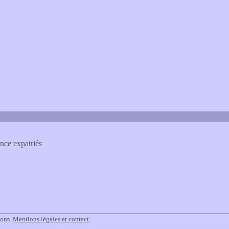
ance expatriés
ions.
Mentions légales et contact
.