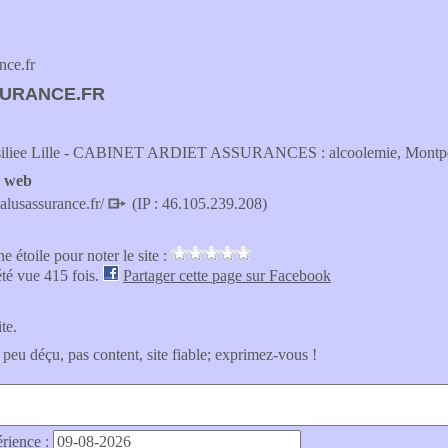
ce.fr
URANCE.FR
siliee Lille - CABINET ARDIET ASSURANCES : alcoolemie, Montpellier
e web
alusassurance.fr/
(IP : 46.105.239.208)
e étoile pour noter le site :
été vue 415 fois.
Partager cette page sur Facebook
ite.
 peu déçu, pas content, site fiable; exprimez-vous !
érience :