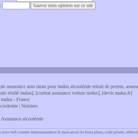
 :
iste assurance auto moto pour malus alcoolémie retrait de permis, assur
auto résilié malus], [contrat assurance voiture malus], [devis malus.fr]
 malus - France
coolemie | Sinistres
. Assurance alcoolémie
s sites web comme malusassurance.fr, mais aussi les bons plans, code promo, réduct