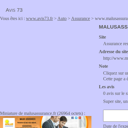
Avis 73
Vous êtes ici :
www.avis73.fr
>
Auto
>
Assurance
> www.malusassuran
MALUSASS
Site
Assurance re
Adresse du sit
http://www.m
Note
Cliquez sur un
Cette page a 
Les avis
0 avis sur le s
Super site, un
Miniature de malusassurance.fr (26964 octets) :
Date de l'exp