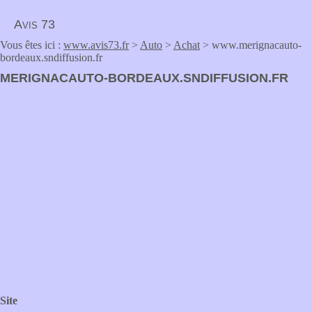
Avis 73
Vous êtes ici :
www.avis73.fr
>
Auto
>
Achat
> www.merignacauto-
bordeaux.sndiffusion.fr
MERIGNACAUTO-BORDEAUX.SNDIFFUSION.FR
Site