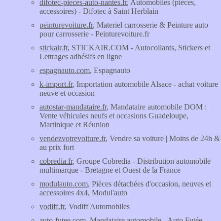
difotec-pieces-auto-nantes.fr
, Automobiles (pièces,
accessoires) - Difotec à Saint Herblain
peinturevoiture.fr
, Materiel carrosserie & Peinture auto
pour carrosserie - Peinturevoiture.fr
stickair.fr
, STICKAIR.COM - Autocollants, Stickers et
Lettrages adhésifs en ligne
espagnauto.com
, Espagnauto
k-import.fr
, Importation automobile Alsace - achat voiture
neuve et occasion
autostar-mandataire.fr
, Mandataire automobile DOM :
Vente véhicules neufs et occasions Guadeloupe,
Martinique et Réunion
vendezvotrevoiture.fr
, Vendre sa voiture | Moins de 24h &
au prix fort
cobredia.fr
, Groupe Cobredia - Distribution automobile
multimarque - Bretagne et Ouest de la France
modulauto.com
, Pièces détachées d'occasion, neuves et
accessoires 4x4, Modul'auto
vodiff.fr
, Vodiff Automobiles
auto-futee.com
, Mandataire automobile - Auto Futée -