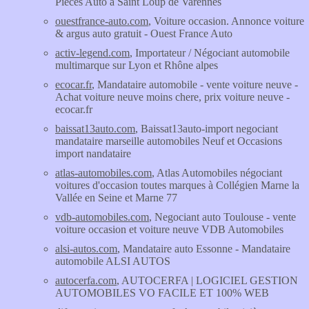
Pièces Auto à Saint Loup de Varennes
ouestfrance-auto.com
, Voiture occasion. Annonce voiture
& argus auto gratuit - Ouest France Auto
activ-legend.com
, Importateur / Négociant automobile
multimarque sur Lyon et Rhône alpes
ecocar.fr
, Mandataire automobile - vente voiture neuve -
Achat voiture neuve moins chere, prix voiture neuve -
ecocar.fr
baissat13auto.com
, Baissat13auto-import negociant
mandataire marseille automobiles Neuf et Occasions
import nandataire
atlas-automobiles.com
, Atlas Automobiles négociant
voitures d'occasion toutes marques à Collégien Marne la
Vallée en Seine et Marne 77
vdb-automobiles.com
, Negociant auto Toulouse - vente
voiture occasion et voiture neuve VDB Automobiles
alsi-autos.com
, Mandataire auto Essonne - Mandataire
automobile ALSI AUTOS
autocerfa.com
, AUTOCERFA | LOGICIEL GESTION
AUTOMOBILES VO FACILE ET 100% WEB